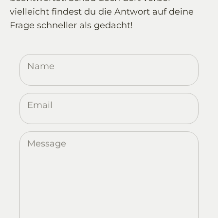
vielleicht findest du die Antwort auf deine
Frage schneller als gedacht!
Contact
–
Name
Your
direct
line
Email
to
us
in
Message
the
webshop